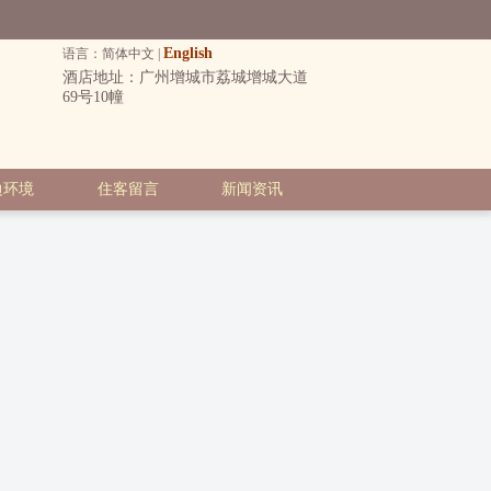
English
语言：简体中文 |
酒店地址：广州增城市荔城增城大道
69号10幢
边环境
住客留言
新闻资讯