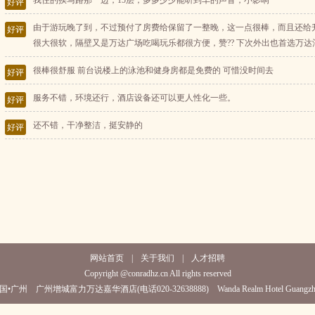
我住的挨马路那一边，15层，多多少少能听到车的声音，小影响
好评
由于游玩晚了到，不过预付了房费给保留了一整晚，这一点很棒，而且还给
好评
很大很软，隔壁又是万达广场吃喝玩乐都很方便，赞?? 下次外出也首选万达
很棒很舒服 前台说楼上的泳池和健身房都是免费的 可惜没时间去
好评
服务不错，环境还行，酒店设备还可以更人性化一些。
好评
还不错，干净整洁，挺安静的
好评
网站首页
|
关于我们
|
人才招聘
Copyright @conradhz.cn All rights reserved
国•广州 广州增城富力万达嘉华酒店(电话020-32638888) Wanda Realm Hotel Guangzh