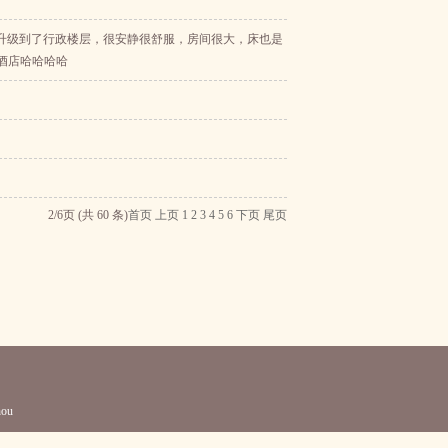
升级到了行政楼层，很安静很舒服，房间很大，床也是
酒店哈哈哈哈
2/6页 (共 60 条)
首页
上页
1
2
3
4
5
6
下页
尾页
ou